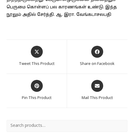
பெருமை கொள்ளப் பல காரணங்கள் உண்டு. இந்த
நூலும் அதில் சேர்த்தி. ஆ. இரா. வேங்கடாசலபதி
Opens
Opens
in
in
a
a
Tweet This Product
Share on Facebook
new
new
window
window
Opens
Opens
in
in
a
a
Pin This Product
Mail This Product
new
new
window
window