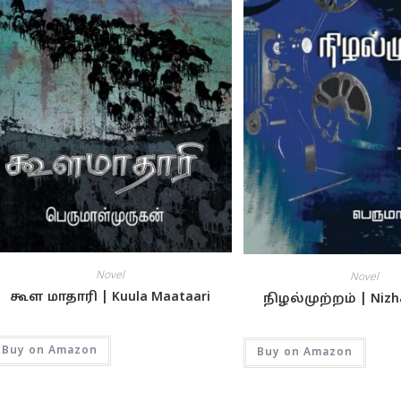
Novel
Novel
கூள மாதாரி | Kuula Maataari
நிழல்முற்றம் | Nizh
Buy on Amazon
Buy on Amazon