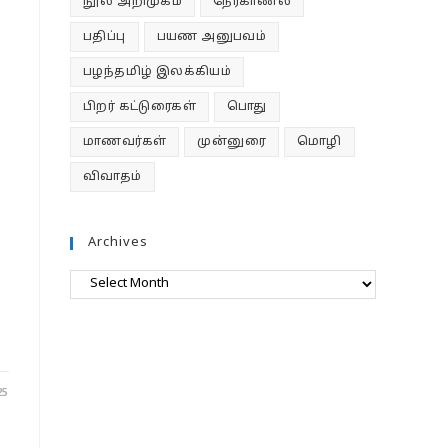
நூல் அறிமுகம்
நேர்காணல்
பதிப்பு
பயண அனுபவம்
பழந்தமிழ் இலக்கியம்
பிறர் கட்டுரைகள்
பொது
மாணவர்கள்
முன்னுரை
மொழி
விவாதம்
Archives
Archives
25