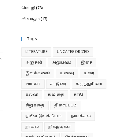
மொழி
(78)
விவாதம்
(17)
Tags
LITERATURE
UNCATEGORIZED
25
அஞ்சலி
அனுபவம்
இசை
இலக்கணம்
உணவு
உரை
ஊடகம்
கட்டுரை
கருத்துரிமை
கல்வி
கவிதை
சாதி
சிறுகதை
திரைப்படம்
நவீன இலக்கியம்
நாமக்கல்
நாவல்
நிகழ்வுகள்