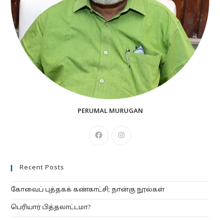
PERUMAL MURUGAN
Opens
Opens
in
in
a
a
Recent Posts
new
new
tab
tab
கோவைப் புத்தகக் கண்காட்சி; நான்கு நூல்கள்
பெரியார் பித்தலாட்டமா?