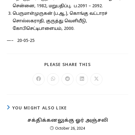
சென்னை, 1982, மறுபதிப்பு, ப.2091 – 2092.
பெருமாள்முருகன் (ப.ஆ.), கொங்கு வட்டாரச்
சொல்லகராதி, குருத்து வெளியீடு,
கோபிசெட்டிபாளையம், 2000.
—– 20-05-25
SHARE
PLEASE SHARE THIS
THIS
CONTENT
Opens
Opens
Opens
Opens
Opens
in
in
in
in
in
a
a
a
a
a
new
new
new
new
new
window
window
window
window
window
YOU MIGHT ALSO LIKE
சக்திக்கனலுக்கு ஓர் அஞ்சலி
October 26, 2024