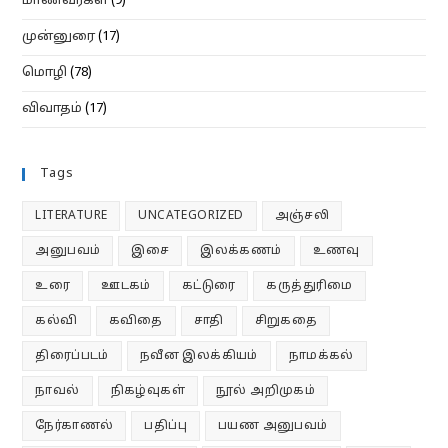
மாணவர்கள்
(9)
முன்னுரை
(17)
மொழி
(78)
விவாதம்
(17)
Tags
LITERATURE
UNCATEGORIZED
அஞ்சலி
அனுபவம்
இசை
இலக்கணம்
உணவு
உரை
ஊடகம்
கட்டுரை
கருத்துரிமை
கல்வி
கவிதை
சாதி
சிறுகதை
திரைப்படம்
நவீன இலக்கியம்
நாமக்கல்
நாவல்
நிகழ்வுகள்
நூல் அறிமுகம்
நேர்காணல்
பதிப்பு
பயண அனுபவம்