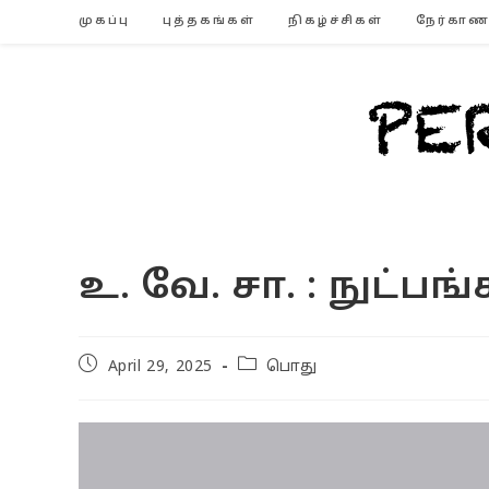
Skip
முகப்பு
புத்தகங்கள்
நிகழ்ச்சிகள்
நேர்காண
to
content
உ. வே. சா. : நுட்ப
Post
Post
April 29, 2025
பொது
published:
category: