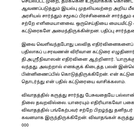
செயல்பட்ட முறை, தமக்கென உருவாக்கிக் கொண்ட ப
ஆவணப்படுத்தும் இயல்பு முதலியவற்றை அறிய மீண்
அரசியல் சார்ந்தும் சமூகப் பிரச்சினைகள் சார்ந்து
சற்றே எளிமையானவை. ஒருசெய்தியை மையமிட்டு எ
கட்டுரைகளே அமைந்திருக்கின்றன. பதிப்பு சார்ந்த
இவை வெளிவந்தபோது பலவித எதிர்வினைகளைப் பெற்ற
பதிலாகப் ப.சரவணன் விரிவான கட்டுரை எழுதினார். 
தி.அ.ஸ்ரீநிவாஸன் எதிர்வினை ஆற்றினார். ‘யாருக்க
வந்தது. அவற்றால் எனக்குக் கிடைத்த பலன் இன்னொ
பின்னிணைப்பில் கொடுத்திருக்கிறேன். என் கட்டுர
தொடர்ந்து என் பதில் கட்டுரையை வாசிக்கலாம்.
விவாதத்தில் கருத்து சார்ந்து பேசுவதையே பல்லாண
நிலை தவறவில்லை. யாரையும் எதிரியாகவோ பகைவர
விவாதத்தில் பங்கேற்பவர் சற்றே பிறழ்ந்து தனிநபர்
கவனமாக இருந்திருக்கிறேன். விவாதங்கள் கருத்துக்க
000