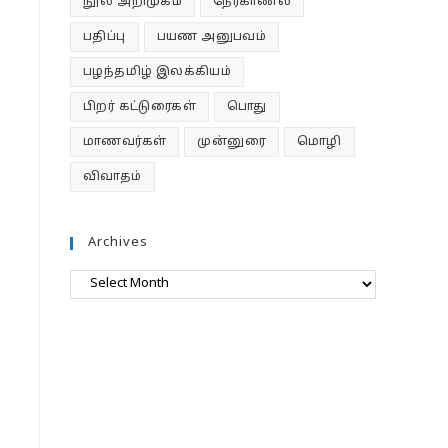
நூல் அறிமுகம்
நேர்காணல்
பதிப்பு
பயண அனுபவம்
பழந்தமிழ் இலக்கியம்
பிறர் கட்டுரைகள்
பொது
மாணவர்கள்
முன்னுரை
மொழி
விவாதம்
Archives
Archives