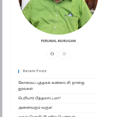
PERUMAL MURUGAN
Opens
Opens
in
in
a
a
Recent Posts
new
new
tab
tab
கோவைப் புத்தகக் கண்காட்சி; நான்கு
நூல்கள்
பெரியார் பித்தலாட்டமா?
அனைவரும் வருக!