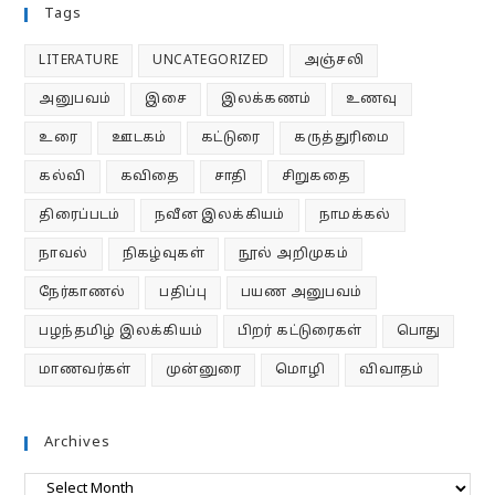
Tags
LITERATURE
UNCATEGORIZED
அஞ்சலி
அனுபவம்
இசை
இலக்கணம்
உணவு
உரை
ஊடகம்
கட்டுரை
கருத்துரிமை
கல்வி
கவிதை
சாதி
சிறுகதை
திரைப்படம்
நவீன இலக்கியம்
நாமக்கல்
நாவல்
நிகழ்வுகள்
நூல் அறிமுகம்
நேர்காணல்
பதிப்பு
பயண அனுபவம்
பழந்தமிழ் இலக்கியம்
பிறர் கட்டுரைகள்
பொது
மாணவர்கள்
முன்னுரை
மொழி
விவாதம்
Archives
Archives