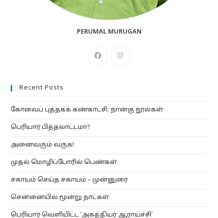
PERUMAL MURUGAN
Opens
Opens
in
in
a
a
Recent Posts
new
new
tab
tab
கோவைப் புத்தகக் கண்காட்சி; நான்கு நூல்கள்
பெரியார் பித்தலாட்டமா?
அனைவரும் வருக!
முதல் மொழிப்போரில் பெண்கள்
சகாயம் செய்த சகாயம் – முன்னுரை
சென்னையில் மூன்று நாட்கள்
பெரியார் வெளியிட்ட ‘அகத்தியர் ஆராய்ச்சி’