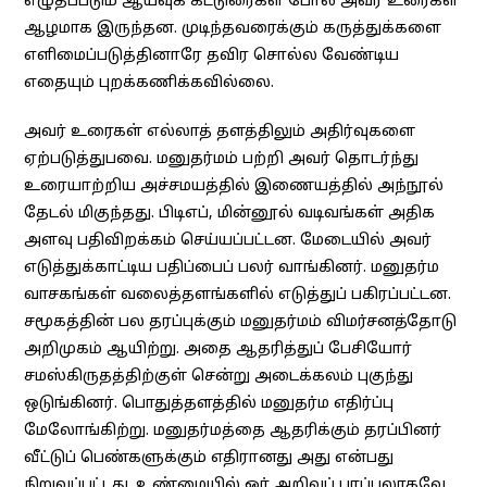
எழுதப்படும் ஆய்வுக் கட்டுரைகள் போல அவர் உரைகள்
ஆழமாக இருந்தன. முடிந்தவரைக்கும் கருத்துக்களை
எளிமைப்படுத்தினாரே தவிர சொல்ல வேண்டிய
எதையும் புறக்கணிக்கவில்லை.
அவர் உரைகள் எல்லாத் தளத்திலும் அதிர்வுகளை
ஏற்படுத்துபவை. மனுதர்மம் பற்றி அவர் தொடர்ந்து
உரையாற்றிய அச்சமயத்தில் இணையத்தில் அந்நூல்
தேடல் மிகுந்தது. பிடிஎப், மின்னூல் வடிவங்கள் அதிக
அளவு பதிவிறக்கம் செய்யப்பட்டன. மேடையில் அவர்
எடுத்துக்காட்டிய பதிப்பைப் பலர் வாங்கினர். மனுதர்ம
வாசகங்கள் வலைத்தளங்களில் எடுத்துப் பகிரப்பட்டன.
சமூகத்தின் பல தரப்புக்கும் மனுதர்மம் விமர்சனத்தோடு
அறிமுகம் ஆயிற்று. அதை ஆதரித்துப் பேசியோர்
சமஸ்கிருதத்திற்குள் சென்று அடைக்கலம் புகுந்து
ஒடுங்கினர். பொதுத்தளத்தில் மனுதர்ம எதிர்ப்பு
மேலோங்கிற்று. மனுதர்மத்தை ஆதரிக்கும் தரப்பினர்
வீட்டுப் பெண்களுக்கும் எதிரானது அது என்பது
நிறுவப்பட்டது. உண்மையில் ஓர் அறிவுப் பரப்பலாகவே