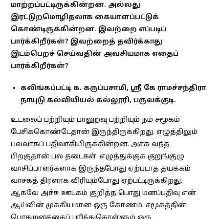
மாற்றப்பட்டிருக்கின்றன. அல்லது
இரட்டுறமொழிதலாக கையாளப்பட்டுக்
கொண்டிருக்கின்றன. இவற்றை எப்படிப்
பார்க்கிறீர்கள்? இவற்றைத் தவிர்க்காது
இடம்பெறச் செய்வதின் அவசியமாக எதைப்
பார்க்கிறீர்கள்?
கலிங்கப்பட்டி க. கருப்பசாமி, ஸ்ரீ கே ராமச்சந்திரா
நாயுடு கல்வியியல் கல்லூரி, பருவக்குடி.
உடலைப் பற்றியும் பாலுறவு பற்றியும் நம் சமூகம்
பேசிக்கொண்டேதான் இருந்திருக்கிறது. எழுத்திலும்
பலவாகப் பதிவாகியிருக்கின்றன. அச்சு வந்த
பிறகுதான் பல தடைகள். எழுத்துக்குக் குறுங்குழு
வாசிப்பாளர்களாக இருந்தபோது ஏற்படாத தயக்கம்
வாசகத் திரளாக விரியும்போது ஏற்பட்டிருக்கிறது.
ஆகவே அச்சு ஊடகம் குறித்த பொது மனப்பதிவு என்
ஆய்வின் முக்கியமான ஒரு கோணம். சமூகத்தின்
பொதுமனத்தைப் புரிந்துகொள்ளும் ஒரு