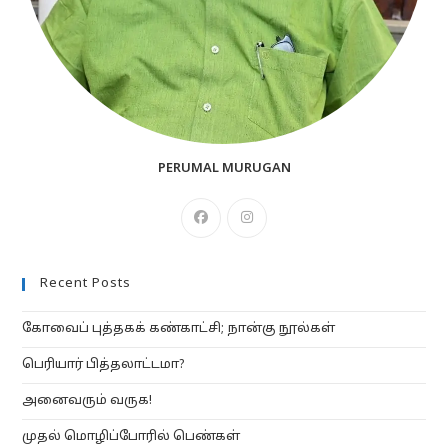
PERUMAL MURUGAN
Opens
Opens
in
in
a
a
Recent Posts
new
new
tab
tab
கோவைப் புத்தகக் கண்காட்சி; நான்கு நூல்கள்
பெரியார் பித்தலாட்டமா?
அனைவரும் வருக!
முதல் மொழிப்போரில் பெண்கள்