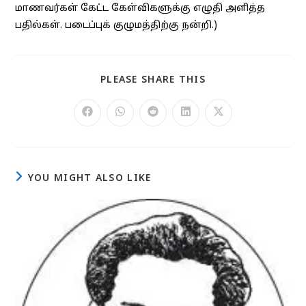
மாணவர்கள் கேட்ட கேள்விகளுக்கு எழுதி அளித்த
பதில்கள். படைப்புக் குழுமத்திற்கு நன்றி.)
SHARE
PLEASE SHARE THIS
THIS
CONTENT
Opens
Opens
Opens
Opens
Opens
in
in
in
in
in
a
a
a
a
a
new
new
new
new
new
window
window
window
window
window
YOU MIGHT ALSO LIKE