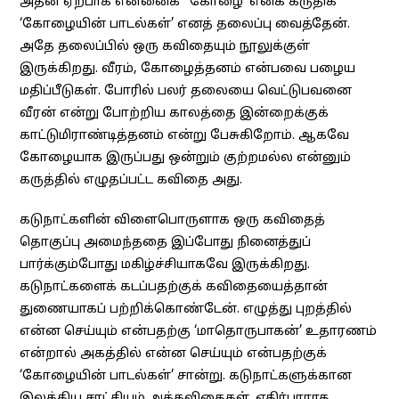
அதன் ஏற்பாக என்னைக் ‘கோழை’ எனக் கருதிக்
‘கோழையின் பாடல்கள்’ எனத் தலைப்பு வைத்தேன்.
அதே தலைப்பில் ஒரு கவிதையும் நூலுக்குள்
இருக்கிறது. வீரம், கோழைத்தனம் என்பவை பழைய
மதிப்பீடுகள். போரில் பலர் தலையை வெட்டுபவனை
வீரன் என்று போற்றிய காலத்தை இன்றைக்குக்
காட்டுமிராண்டித்தனம் என்று பேசுகிறோம். ஆகவே
கோழையாக இருப்பது ஒன்றும் குற்றமல்ல என்னும்
கருத்தில் எழுதப்பட்ட கவிதை அது.
கடுநாட்களின் விளைபொருளாக ஒரு கவிதைத்
தொகுப்பு அமைந்ததை இப்போது நினைத்துப்
பார்க்கும்போது மகிழ்ச்சியாகவே இருக்கிறது.
கடுநாட்களைக் கடப்பதற்குக் கவிதையைத்தான்
துணையாகப் பற்றிக்கொண்டேன். எழுத்து புறத்தில்
என்ன செய்யும் என்பதற்கு ‘மாதொருபாகன்’ உதாரணம்
என்றால் அகத்தில் என்ன செய்யும் என்பதற்குக்
‘கோழையின் பாடல்கள்’ சான்று. கடுநாட்களுக்கான
இலக்கிய சாட்சியம் அக்கவிதைகள். எதிர்பாராத