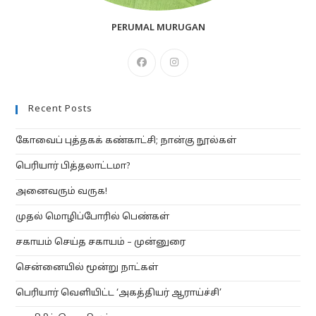
PERUMAL MURUGAN
Opens
Opens
in
in
a
a
Recent Posts
new
new
tab
tab
கோவைப் புத்தகக் கண்காட்சி; நான்கு நூல்கள்
பெரியார் பித்தலாட்டமா?
அனைவரும் வருக!
முதல் மொழிப்போரில் பெண்கள்
சகாயம் செய்த சகாயம் – முன்னுரை
சென்னையில் மூன்று நாட்கள்
பெரியார் வெளியிட்ட ‘அகத்தியர் ஆராய்ச்சி’