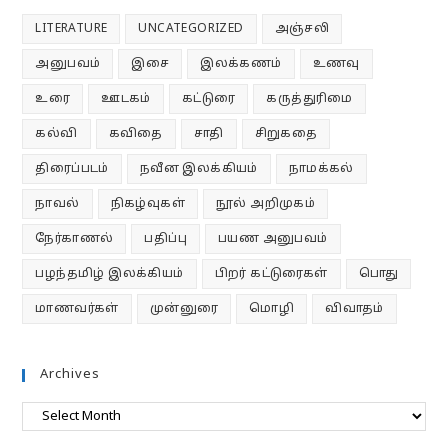
LITERATURE
UNCATEGORIZED
அஞ்சலி
அனுபவம்
இசை
இலக்கணம்
உணவு
உரை
ஊடகம்
கட்டுரை
கருத்துரிமை
கல்வி
கவிதை
சாதி
சிறுகதை
திரைப்படம்
நவீன இலக்கியம்
நாமக்கல்
நாவல்
நிகழ்வுகள்
நூல் அறிமுகம்
நேர்காணல்
பதிப்பு
பயண அனுபவம்
பழந்தமிழ் இலக்கியம்
பிறர் கட்டுரைகள்
பொது
மாணவர்கள்
முன்னுரை
மொழி
விவாதம்
Archives
Archives