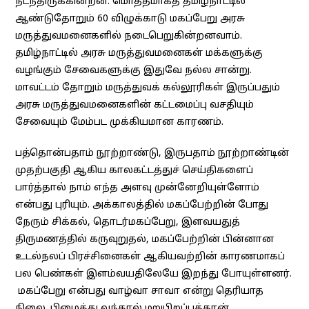
நடந்திருக்கின்றன. மொத்தமாகத் தமிழ்நாட்டில்
ஆண்டுதோறும் 60 விழுக்காடு மகப்பேறு அரசு
மருத்துவமனைகளில் நடைபெறுகின்றனவாம்.
தமிழ்நாட்டில் அரசு மருத்துவமனைகள் மக்களுக்கு
வழங்கும் சேவைகளுக்கு இதுவே நல்ல சான்று.
மாவட்டம் தோறும் மருத்துவக் கல்லூரிகள் இருப்பதும்
அரசு மருத்துவமனைகளின் கட்டமைப்பு வசதியும்
சேவையும் மேம்பட முக்கியமான காரணம்.
பத்தொன்பதாம் நூற்றாண்டு, இருபதாம் நூற்றாண்டின்
முதற்பகுதி ஆகிய காலகட்டத்துச் செய்திகளைப்
பார்த்தால் நாம் எந்த அளவு முன்னேறியுள்ளோம்
என்பது புரியும். அக்காலத்தில் மகப்பேற்றின் போது
நேரும் சிக்கல், தொடர்மகப்பேறு, இளவயதுத்
திருமணத்தில் கருவுறுதல், மகப்பேற்றின் பின்னான
உடல்நலப் பிரச்சினைகள் ஆகியவற்றின் காரணமாகப்
பல பெண்கள் இளம்வயதிலேயே இறந்து போயுள்ளனர்.
மகப்பேறு என்பது வாழ்வா சாவா என்று தெரியாத
நிலை. பிழைத்து வந்தால் மறுபிறப்புத்தான்.