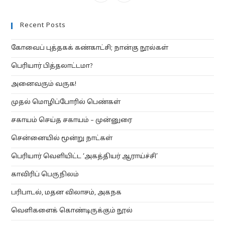
in
in
a
a
Recent Posts
new
new
tab
tab
கோவைப் புத்தகக் கண்காட்சி; நான்கு நூல்கள்
பெரியார் பித்தலாட்டமா?
அனைவரும் வருக!
முதல் மொழிப்போரில் பெண்கள்
சகாயம் செய்த சகாயம் – முன்னுரை
சென்னையில் மூன்று நாட்கள்
பெரியார் வெளியிட்ட ‘அகத்தியர் ஆராய்ச்சி’
காவிரிப் பெருநிலம்
பரிபாடல், மதன விலாசம், அகநக
வெளிகளைக் கொண்டிருக்கும் நூல்