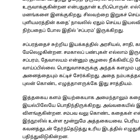
உருவாக்குகின்றன என்பதுதான் உரிப்பொருள். எல்
மனங்களை இளக்குகிறது. சிலவற்றை இறுகச் செய்க
புளியமரத்தின் கதை’ நாவலில் ஏதும் செய்ய இயலவில
நிற்பதைப் போல இதில் ‘சப்பரம்’ இருக்கிறது.
சப்பரத்தைச் சுற்றிய இயக்கத்தில் அரசியல், சாத
மேலெழுகின்றன. சமகாலப் பண்புகள் எல்லாம் இர
சப்பரம், தேவாலயம் என்னும் சூழலை நீக்கிவிட்டு
வாய்ப்பில்லை. பொதுவாசகருக்கு அந்தக் களமும் புதி
அனைத்தையும் கட்டிச் சேர்க்கிறது. அதை நம்பகத்தன்ம
புலன் கொண்ட எழுத்தாளருக்கே இது சாத்தியம்.
இத்தகைய களம் இயற்கையாக அமைந்தாலும் கதைக
இயல்பிலேயே பொதிந்திருக்கிறது. அவ்வகையில் இவர
விளங்குகின்றன. சம்பவ வலு கொண்ட கதைகள் என்
இந்நூலில் உள்ள மூன்றுமே அத்தகையவை. பெரிய ச
கவனத்துடன் தேர்ந்தெடுத்து உரிய இடத்தில் எழுத
பதிந்துவிடுகின்றன.