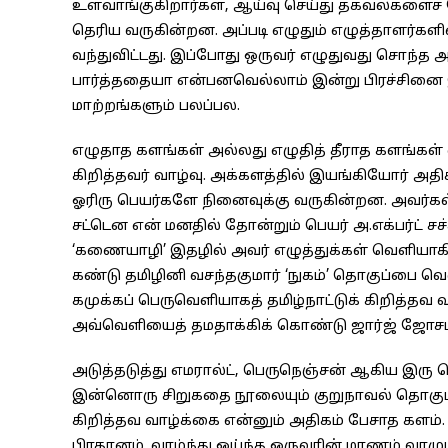
உள்வாங்குகிறார்கள், ஆய்வு செய்து தகவல்களைச் 
தெரிய வருகின்றன. அப்படி எழுதும் எழுத்தாளர்களி
வந்துவிட்டது. இப்போது ஒருவர் எழுதுவது சொந்த
பார்த்ததையா என்பனவெல்லாம் இன்று பிரச்சினை இல்
மாற்றங்களும் பலப்பல.
எழுதாத களங்கள் அல்லது எழுதித் தீராத களங்கள் எ
கிறித்தவர் வாழ்வு. அக்களத்தில் இயங்கியோர் அ
ஓரிரு பெயர்களே நினைவுக்கு வருகின்றன. அவர்கள்
சட்டென என் மனதில் தோன்றும் பெயர் அ.எக்பர்ட் சச
‘கணையாழி’ இதழில் அவர் எழுத்துக்கள் வெளியாக
கண்டு தமிழினி வசந்தகுமார் ‘நுகம்’ தொகுப்பை வெளி
கமுக்கப் பெருவெளியாகத் தமிழ்நாட்டுக் கிறித்தவ
அவ்வெளியைத் தமதாக்கிக் கொண்டு ஜார்ஜ் ஜோசப் வ
அடுத்தடுத்து எமரால்ட், பெருநெஞ்சன் ஆகிய இரு 
இன்னொரு சிறுகதை நூலையும் குறுநாவல் தொகுப்பைய
கிறித்தவ வாழ்க்கை என்னும் அதிகம் பேசாத களம்.
பிரதானம். வாழ்ந்து ஓய்ந்த ஒருவரின் மரணம் 