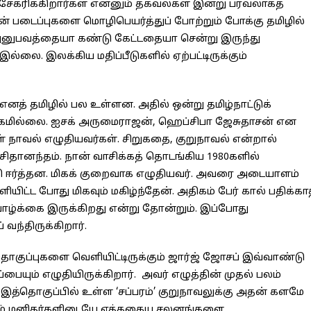
சேகரிக்கிறார்கள் என்னும் தகவல்கள் இன்று பரவலாகத்
ன் படைப்புகளை மொழிபெயர்த்துப் போற்றும் போக்கு தமிழில்
 அனுபவத்தையா கண்டு கேட்டதையா சென்று இருந்து
லை. இலக்கிய மதிப்பீடுகளில் ஏற்பட்டிருக்கும்
னத் தமிழில் பல உள்ளன. அதில் ஒன்று தமிழ்நாட்டுக்
திகமில்லை. ஐசக் அருமைராஜன், ஹெப்சிபா ஜேசுதாசன் என
 நாவல் எழுதியவர்கள். சிறுகதை, குறுநாவல் என்றால்
்சிதானந்தம். நான் வாசிக்கத் தொடங்கிய 1980களில்
ி ஈர்த்தன. மிகக் குறைவாக எழுதியவர். அவரை அடையாளம்
யிட்ட போது மிகவும் மகிழ்ந்தேன். அதிகம் பேர் கால் பதிக்கா
 வாழ்க்கை இருக்கிறது என்று தோன்றும். இப்போது
ந்திருக்கிறார்.
தொகுப்புகளை வெளியிட்டிருக்கும் ஜார்ஜ் ஜோசப் இவ்வாண்டு
ும் எழுதியிருக்கிறார். அவர் எழுத்தின் முதல் பலம்
 இத்தொகுப்பில் உள்ள ‘சப்பரம்’ குறுநாவலுக்கு அதன் களமே
வாழும் மனிதர்களிடையே எத்தகைய சலனங்களை