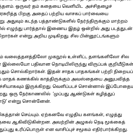
த்தளம். ஒருவர் தம் கதையை வெளியிட அச்சிதழைச்
 பிரசுரித்த பிறகு அதைப் பற்றிய வாசகப் பார்வையை
று. அதுவும் கடந்த பத்தாண்டுகளில் நேர்ந்திருக்கும் மாற்றம்
ல் எழுந்து பார்த்தால் இணைய இதழ் ஒன்றில் அது படத்துடன்
கிறார்கள் என்று அறிய முடிகிறது. சில பின்னூட்டங்களும்
தம் வலைத்தளத்திலோ முகநூல் உள்ளிட்ட தளங்களிலோ சில
ோ இல்லையோ பதிவான நொடியிலிருந்து விருப்பக் குறியீடுகள
த்தும் சொல்கிறார்கள். இதன் சாதக பாதகங்கள் பற்றி நிறையப்
க மாதக் கணக்கில் காத்திருக்கும் அவஸ்தையை அனுபவித்த
ச்சியாகவும் இருக்கிறது. வெளிப்படச் சொன்னால் இப்போதை
. ஒரு நேர்காணலில் ‘முப்பது ஆண்டுகள் கழித்துப்
ண்டு’ என்று சொன்னேன்.
் மிகத்தான் செய்யும். ஏற்கனவே எழுதிய களங்கள், எழுத்து
ிந்தவை ஆகிவிடுகின்றன. அவற்றின் அழுகல் நெடி மூக்கைத்
ப்புது உரிப்பொருள் என வாசிப்புச் சமூகம் எதிர்பார்க்கிறது.