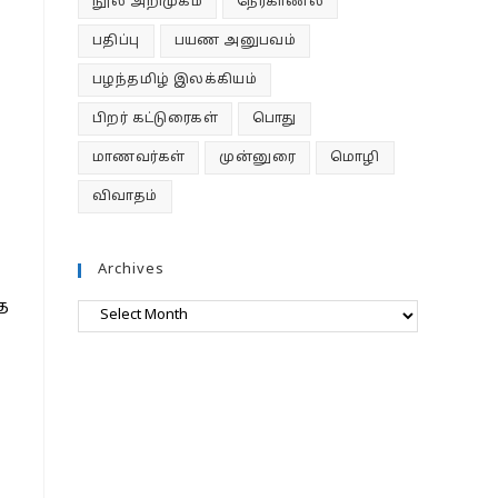
நூல் அறிமுகம்
நேர்காணல்
பதிப்பு
பயண அனுபவம்
பழந்தமிழ் இலக்கியம்
பிறர் கட்டுரைகள்
பொது
மாணவர்கள்
முன்னுரை
மொழி
விவாதம்
Archives
த
Archives