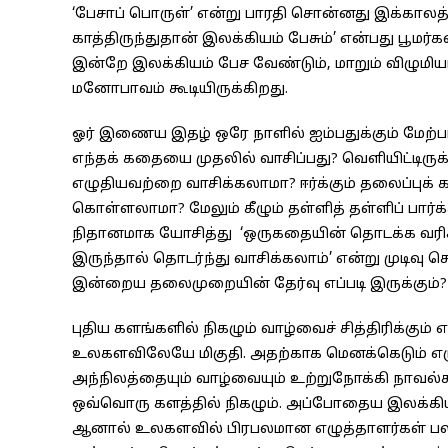
‘பேசாப் பொருள்’ என்று பாரதி சொன்னது இக்காலத்தி
காத்திருந்துதான் இலக்கியம் பேசும்’ என்பது பூம
இன்றே இலக்கியம் பேச வேண்டும், மாறும் விழு
மனோபாவம் கூடியிருக்கிறது.
ஓர் இணைய இதழ் ஒரே நாளில் ஐம்பதுக்கும் மேற்
எந்தக் கதையை முதலில் வாசிப்பது? வெளியிட்டிரு
எழுதியவற்றை வாசிக்கலாமா? ஈர்க்கும் தலைப்ப
கொள்ளலாமா? மேலும் கீழும் தள்ளித் தள்ளிப் பார்க்க
நிதானமாக யோசித்து ‘ஒருகதையின் தொடக்க வரிகள
இருந்தால் தொடர்ந்து வாசிக்கலாம்’ என்று முடிவு 
இன்றைய தலைமுறையின் தேர்வு எப்படி இருக்கும்?
புதிய களங்களில் நிகழும் வாழ்வைச் சித்திரிக்கும் 
உலகளவிலேயே மிகுதி. அதற்காக மெனக்கெடும் எழுத்
அந்நிலத்தையும் வாழ்வையும் உற்றுநோக்கி நாவல்
ஒவ்வொரு களத்தில் நிகழும். அப்போதைய இலக்க
ஆனால் உலகளவில் பிரபலமான எழுத்தாளர்கள் பலர்