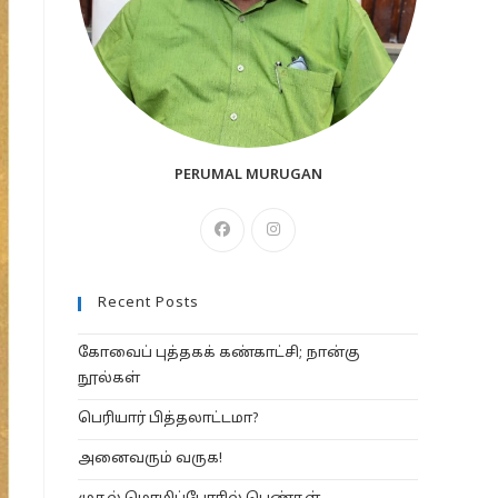
PERUMAL MURUGAN
Opens
Opens
in
in
a
a
Recent Posts
new
new
tab
tab
கோவைப் புத்தகக் கண்காட்சி; நான்கு
நூல்கள்
பெரியார் பித்தலாட்டமா?
அனைவரும் வருக!