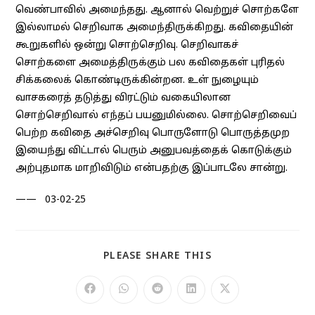
வெண்பாவில் அமைந்தது. ஆனால் வெற்றுச் சொற்களே
இல்லாமல் செறிவாக அமைந்திருக்கிறது. கவிதையின்
கூறுகளில் ஒன்று சொற்செறிவு. செறிவாகச்
சொற்களை அமைத்திருக்கும் பல கவிதைகள் புரிதல்
சிக்கலைக் கொண்டிருக்கின்றன. உள் நுழையும்
வாசகரைத் தடுத்து விரட்டும் வகையிலான
சொற்செறிவால் எந்தப் பயனுமில்லை. சொற்செறிவைப்
பெற்ற கவிதை அச்செறிவு பொருளோடு பொருத்தமுற
இயைந்து விட்டால் பெரும் அனுபவத்தைக் கொடுக்கும்
அற்புதமாக மாறிவிடும் என்பதற்கு இப்பாடலே சான்று.
—— 03-02-25
SHARE
PLEASE SHARE THIS
THIS
CONTENT
Opens
Opens
Opens
Opens
Opens
in
in
in
in
in
a
a
a
a
a