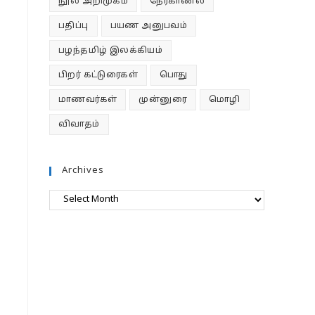
நூல் அறிமுகம்
நேர்காணல்
பதிப்பு
பயண அனுபவம்
பழந்தமிழ் இலக்கியம்
பிறர் கட்டுரைகள்
பொது
மாணவர்கள்
முன்னுரை
மொழி
விவாதம்
Archives
Archives