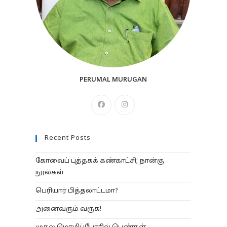
PERUMAL MURUGAN
Opens
Opens
in
in
a
a
Recent Posts
new
new
tab
tab
கோவைப் புத்தகக் கண்காட்சி; நான்கு
நூல்கள்
பெரியார் பித்தலாட்டமா?
அனைவரும் வருக!