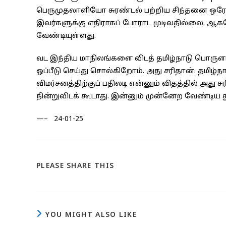
பெருமுதலாளியோ சுரண்டல் பற்றிய சிந்தனை ஒரேம
இவர்களுக்கு எதிராகப் போராட முடிவதில்லை. ஆ
வேண்டியுள்ளது.
வட இந்திய மாநிலங்களை விடத் தமிழ்நாடு பொருளாதார
ஒப்பீடு செய்து சொல்கிறோம். அது சரிதான். தமிழ்நாட
விமர்சனத்திற்குப் பதிலடி என்னும் விதத்தில் அத
நின்றுவிடக் கூடாது. இன்னும் முன்னேற வேண்டிய த
—– 24-01-25
SHARE
PLEASE SHARE THIS
THIS
CONTENT
YOU MIGHT ALSO LIKE