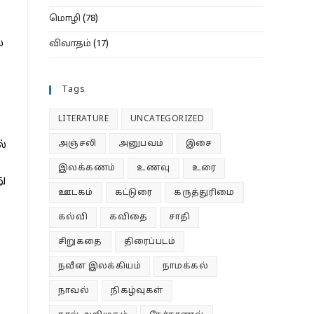
மொழி
(78)
ல
விவாதம்
(17)
Tags
LITERATURE
UNCATEGORIZED
அஞ்சலி
அனுபவம்
இசை
ல்
இலக்கணம்
உணவு
உரை
து
ஊடகம்
கட்டுரை
கருத்துரிமை
கல்வி
கவிதை
சாதி
சிறுகதை
திரைப்படம்
நவீன இலக்கியம்
நாமக்கல்
நாவல்
நிகழ்வுகள்