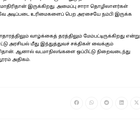
ாதிரிதான் இருக்கிறது. அமைப்பு சாரா தொழிலாளர்கள்
கவே அடிப்படை உரிமைகளைப் பெற அரசையே நம்பி இருக்க
த்திலும் வாழ்க்கைத் தரத்திலும் மேம்பட்டிருக்கிறது என்று
்டு அரசியல் மீது இந்துத்துவச் சக்திகள் வைக்கும்
ு சரிதான். ஆனால் வடமாநிலங்களை ஒப்பிட்டு நிறைவடைந்து
ூரம் அதிகம்.
Opens
Opens
Opens
Opens
O
in
in
in
in
in
a
a
a
a
a
new
new
new
new
n
window
window
window
window
w