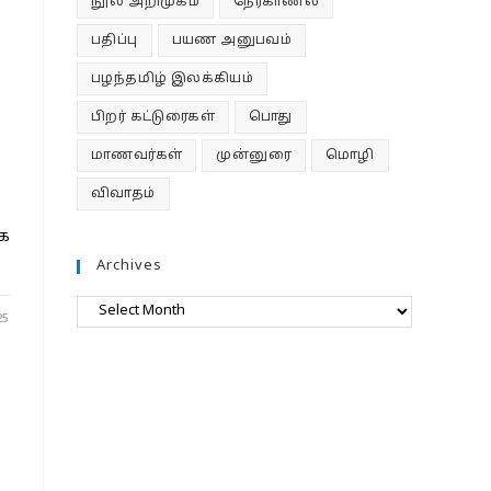
நூல் அறிமுகம்
நேர்காணல்
பதிப்பு
பயண அனுபவம்
பழந்தமிழ் இலக்கியம்
பிறர் கட்டுரைகள்
பொது
மாணவர்கள்
முன்னுரை
மொழி
விவாதம்
ாக
Archives
Archives
25