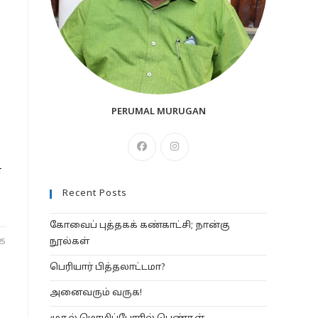
PERUMAL MURUGAN
Opens
Opens
in
in
்
a
a
Recent Posts
new
new
tab
tab
கோவைப் புத்தகக் கண்காட்சி; நான்கு
நூல்கள்
25
பெரியார் பித்தலாட்டமா?
அனைவரும் வருக!