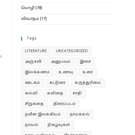
மொழி
(78)
விவாதம்
(17)
Tags
LITERATURE
UNCATEGORIZED
25
அஞ்சலி
அனுபவம்
இசை
இலக்கணம்
உணவு
உரை
ஊடகம்
கட்டுரை
கருத்துரிமை
கல்வி
கவிதை
சாதி
சிறுகதை
திரைப்படம்
நவீன இலக்கியம்
நாமக்கல்
நாவல்
நிகழ்வுகள்