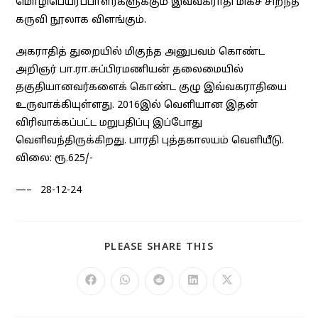
மொழிபெயர்ப்பாளர்களுக்கும் இவ்வகராதி மிகச் சிறந்த
கருவி நூலாக விளங்கும்.
அகராதித் துறையில் மிகுந்த அனுபவம் கொண்ட
அறிஞர் பா.ரா.சுப்பிரமணியன் தலைமையில்
தகுதியானவர்களைக் கொண்ட குழு இவ்வகராதியை
உருவாக்கியுள்ளது. 2016இல் வெளியான இதன்
விரிவாக்கப்பட்ட மறுபதிப்பு இப்போது
வெளிவந்திருக்கிறது. பாரதி புத்தகாலயம் வெளியீடு.
விலை: ரூ.625/-
—– 28-12-24
SHARE
PLEASE SHARE THIS
THIS
CONTENT
Opens
Opens
Opens
Opens
Opens
in
in
in
in
in
a
a
a
a
a
new
new
new
new
new