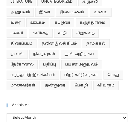
LITERATURE
UNCATEGORIZED
அஞ்சலி
அனுபவம்
இசை
இலக்கணம்
உணவு
உரை
ஊடகம்
கட்டுரை
கருத்துரிமை
கல்வி
கவிதை
சாதி
சிறுகதை
திரைப்படம்
நவீன இலக்கியம்
நாமக்கல்
நாவல்
நிகழ்வுகள்
நூல் அறிமுகம்
நேர்காணல்
பதிப்பு
பயண அனுபவம்
பழந்தமிழ் இலக்கியம்
பிறர் கட்டுரைகள்
பொது
மாணவர்கள்
முன்னுரை
மொழி
விவாதம்
Archives
Archives