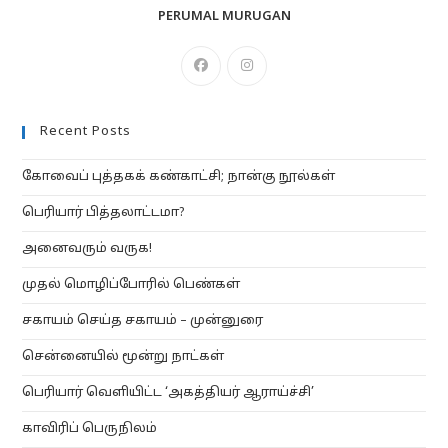
PERUMAL MURUGAN
Opens
Opens
in
in
a
a
Recent Posts
new
new
tab
tab
கோவைப் புத்தகக் கண்காட்சி; நான்கு நூல்கள்
பெரியார் பித்தலாட்டமா?
அனைவரும் வருக!
முதல் மொழிப்போரில் பெண்கள்
சகாயம் செய்த சகாயம் – முன்னுரை
சென்னையில் மூன்று நாட்கள்
பெரியார் வெளியிட்ட ‘அகத்தியர் ஆராய்ச்சி’
காவிரிப் பெருநிலம்