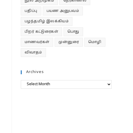
நூல் அறிமுகம்
நேர்காணல்
பதிப்பு
பயண அனுபவம்
பழந்தமிழ் இலக்கியம்
பிறர் கட்டுரைகள்
பொது
மாணவர்கள்
முன்னுரை
மொழி
விவாதம்
Archives
Archives