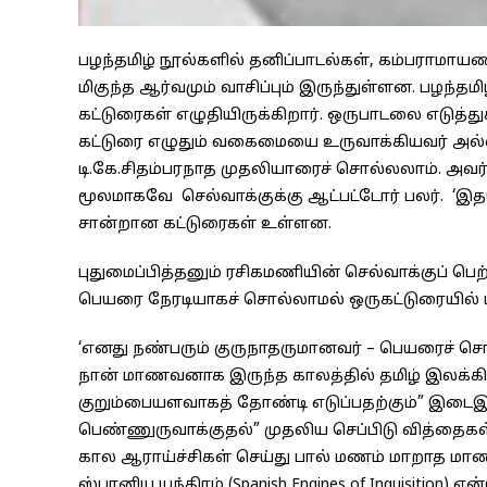
பழந்தமிழ் நூல்களில் தனிப்பாடல்கள், கம்பராமாயண
மிகுந்த ஆர்வமும் வாசிப்பும் இருந்துள்ளன. பழந்த
கட்டுரைகள் எழுதியிருக்கிறார். ஒருபாடலை எடுத
கட்டுரை எழுதும் வகைமையை உருவாக்கியவர் அல்லத
டி.கே.சிதம்பரநாத முதலியாரைச் சொல்லலாம். அவ
மூலமாகவே செல்வாக்குக்கு ஆட்பட்டோர் பலர். ‘இதய 
சான்றான கட்டுரைகள் உள்ளன.
புதுமைப்பித்தனும் ரசிகமணியின் செல்வாக்குப் பெற
பெயரை நேரடியாகச் சொல்லாமல் ஒருகட்டுரையில் பு
‘எனது நண்பரும் குருநாதருமானவர் – பெயரைச் சொ
நான் மாணவனாக இருந்த காலத்தில் தமிழ் இலக்கி
குறும்பையளவாகத் தோண்டி எடுப்பதற்கும்” இட
பெண்ணுருவாக்குதல்” முதலிய செப்பிடு வித்தைகள்
கால ஆராய்ச்சிகள் செய்து பால் மணம் மாறாத மாணவ
ஸ்பானிய யந்திரம் (Spanish Engines of Inquisition) 