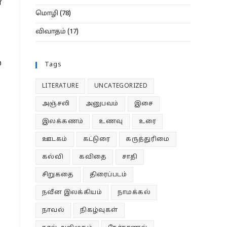
ை
மொழி
(78)
விவாதம்
(17)
்
Tags
LITERATURE
UNCATEGORIZED
அஞ்சலி
அனுபவம்
இசை
இலக்கணம்
உணவு
உரை
ஊடகம்
கட்டுரை
கருத்துரிமை
கல்வி
கவிதை
சாதி
சிறுகதை
திரைப்படம்
நவீன இலக்கியம்
நாமக்கல்
நாவல்
நிகழ்வுகள்