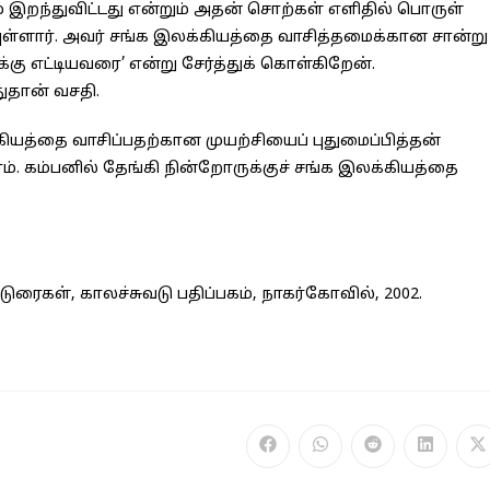
ம் இறந்துவிட்டது என்றும் அதன் சொற்கள் எளிதில் பொருள்
யுள்ளார். அவர் சங்க இலக்கியத்தை வாசித்தமைக்கான சான்று
க்கு எட்டியவரை’ என்று சேர்த்துக் கொள்கிறேன்.
துதான் வசதி.
கியத்தை வாசிப்பதற்கான முயற்சியைப் புதுமைப்பித்தன்
ம். கம்பனில் தேங்கி நின்றோருக்குச் சங்க இலக்கியத்தை
டுரைகள், காலச்சுவடு பதிப்பகம், நாகர்கோவில், 2002.
Opens
Opens
Opens
Opens
O
in
in
in
in
in
a
a
a
a
a