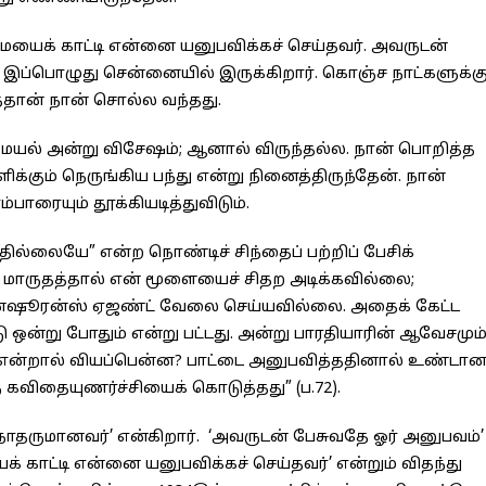
ையைக் காட்டி என்னை யனுபவிக்கச் செய்தவர். அவருடன்
 இப்பொழுது சென்னையில் இருக்கிறார். கொஞ்ச நாட்களுக்க
த்தான் நான் சொல்ல வந்தது.
. சமையல் அன்று விசேஷம்; ஆனால் விருந்தல்ல. நான் பொறித்த
கும் நெருங்கிய பந்து என்று நினைத்திருந்தேன். நான்
பாரையும் தூக்கியடித்துவிடும்.
ுதில்லையே” என்ற நொண்டிச் சிந்தைப் பற்றிப் பேசிக்
க மாருதத்தால் என் மூளையைச் சிதற அடிக்கவில்லை;
ரி இன்ஷூரன்ஸ் ஏஜண்ட் வேலை செய்யவில்லை. அதைக் கேட்ட
ு ஒன்று போதும் என்று பட்டது. அன்று பாரதியாரின் ஆவேசமும
றது என்றால் வியப்பென்ன? பாட்டை அனுபவித்ததினால் உண்டா
கவிதையுணர்ச்சியைக் கொடுத்தது” (ப.72).
ருநாதருமானவர்’ என்கிறார். ‘அவருடன் பேசுவதே ஓர் அனுபவம்’
 காட்டி என்னை யனுபவிக்கச் செய்தவர்’ என்றும் விதந்து