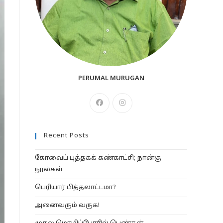
PERUMAL MURUGAN
Opens
Opens
in
in
a
a
Recent Posts
new
new
tab
tab
கோவைப் புத்தகக் கண்காட்சி; நான்கு
நூல்கள்
பெரியார் பித்தலாட்டமா?
அனைவரும் வருக!