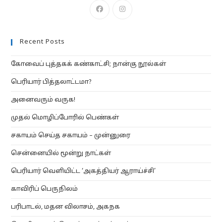
Opens
Opens
in
in
a
a
Recent Posts
new
new
tab
tab
கோவைப் புத்தகக் கண்காட்சி; நான்கு நூல்கள்
பெரியார் பித்தலாட்டமா?
அனைவரும் வருக!
முதல் மொழிப்போரில் பெண்கள்
சகாயம் செய்த சகாயம் – முன்னுரை
சென்னையில் மூன்று நாட்கள்
பெரியார் வெளியிட்ட ‘அகத்தியர் ஆராய்ச்சி’
காவிரிப் பெருநிலம்
பரிபாடல், மதன விலாசம், அகநக