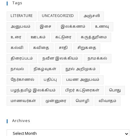
Tags
LITERATURE
UNCATEGORIZED
அஞ்சலி
அனுபவம்
இசை
இலக்கணம்
உணவு
உரை
ஊடகம்
கட்டுரை
கருத்துரிமை
கல்வி
கவிதை
சாதி
சிறுகதை
திரைப்படம்
நவீன இலக்கியம்
நாமக்கல்
நாவல்
நிகழ்வுகள்
நூல் அறிமுகம்
நேர்காணல்
பதிப்பு
பயண அனுபவம்
பழந்தமிழ் இலக்கியம்
பிறர் கட்டுரைகள்
பொது
மாணவர்கள்
முன்னுரை
மொழி
விவாதம்
Archives
Archives