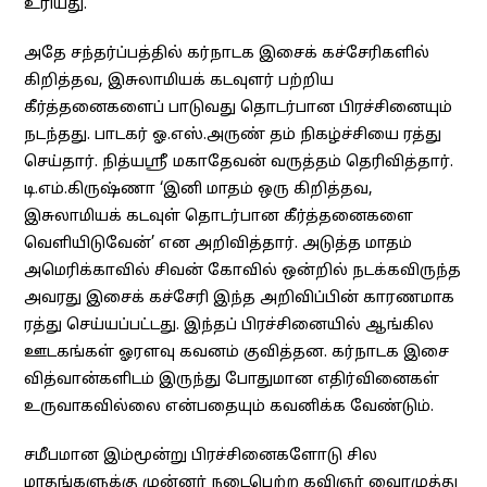
உரியது.
அதே சந்தர்ப்பத்தில் கர்நாடக இசைக் கச்சேரிகளில்
கிறித்தவ, இசுலாமியக் கடவுளர் பற்றிய
கீர்த்தனைகளைப் பாடுவது தொடர்பான பிரச்சினையும்
நடந்தது. பாடகர் ஓ.எஸ்.அருண் தம் நிகழ்ச்சியை ரத்து
செய்தார். நித்யஸ்ரீ மகாதேவன் வருத்தம் தெரிவித்தார்.
டி.எம்.கிருஷ்ணா ‘இனி மாதம் ஒரு கிறித்தவ,
இசுலாமியக் கடவுள் தொடர்பான கீர்த்தனைகளை
வெளியிடுவேன்’ என அறிவித்தார். அடுத்த மாதம்
அமெரிக்காவில் சிவன் கோவில் ஒன்றில் நடக்கவிருந்த
அவரது இசைக் கச்சேரி இந்த அறிவிப்பின் காரணமாக
ரத்து செய்யப்பட்டது. இந்தப் பிரச்சினையில் ஆங்கில
ஊடகங்கள் ஓரளவு கவனம் குவித்தன. கர்நாடக இசை
வித்வான்களிடம் இருந்து போதுமான எதிர்வினைகள்
உருவாகவில்லை என்பதையும் கவனிக்க வேண்டும்.
சமீபமான இம்மூன்று பிரச்சினைகளோடு சில
மாதங்களுக்கு முன்னர் நடைபெற்ற கவிஞர் வைரமுத்து