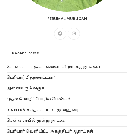
PERUMAL MURUGAN
Opens
Opens
in
in
a
a
Recent Posts
new
new
tab
tab
கோவைப் புத்தகக் கண்காட்சி; நான்கு நூல்கள்
பெரியார் பித்தலாட்டமா?
அனைவரும் வருக!
முதல் மொழிப்போரில் பெண்கள்
சகாயம் செய்த சகாயம் – முன்னுரை
சென்னையில் மூன்று நாட்கள்
பெரியார் வெளியிட்ட ‘அகத்தியர் ஆராய்ச்சி’