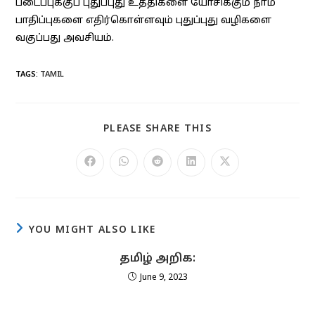
படைப்புக்குப் புதுப்புது உத்திகளை யோசிக்கும் நாம்
பாதிப்புகளை எதிர்கொள்ளவும் புதுப்புது வழிகளை
வகுப்பது அவசியம்.
TAGS
:
TAMIL
SHARE
PLEASE SHARE THIS
THIS
CONTENT
Opens
Opens
Opens
Opens
Opens
in
in
in
in
in
a
a
a
a
a
new
new
new
new
new
window
window
window
window
window
YOU MIGHT ALSO LIKE
தமிழ் அறிக:
June 9, 2023