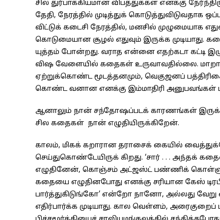
சில துர்பாக்கியமான விபத்துக்கள் எனக்கு நேர்ந்த
தேதி, நேரத்தில் முடித்துக் கொடுத்துவிடுவதாக ஒப்
விட்டுக் கடைசி நேரத்தில், மனசில் முழுமையாக எத
கொடுமையான சூழல் எதுவும் இருக்க முடியாது. கதை
யுத்தம் போன்றது. வராத என்னை எதற்கடா கட்டி இழ
விஷ வேளையில் கதைகள் உருவாவதில்லை. மாறாக 
ஏற்றுக்கொண்ட மூடத்தனமும், வெகுஜனப் பத்திரி
கொண்ட வனான எனக்கு இம்மாதிரி அனுபவங்கள் ப
ஆனாலும் நான் சந்தோஷப்படக் காரணங்கள் இருக்கி
சில கதைகள் நான் எழுதியிருக்கிறேன்.
காலம், மிகக் கறாரான தராசைக் கையில் வைத்துக்
செய்துகொண்டேயிருக் கிறது. ‘சார் . . . அந்தக் க
எழுதினேன், கொஞ்சம் அட்ஜஸ்ட் பண்ணிக் கொள்ளுங
கதையை எழுதினபோது எனக்கு சரியான கேஸ் டிரபிள்,
பார்த்துகிடுங்கோ’ என்றோ நானோ, அல்லது வேறு எ
எதிர்பார்க்க முடியாது. கால வெள்ளம், அரைகுறைப்
பிச்சமூர்த்தியைச் சாலியமங்கலத்தில் சந்தித்தபோத