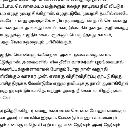
டோம். வெண்மையும் மஞ்சளும் கலந்த தாடியை நீவிவிட்டுக்
ம் எழுத முயற்சிக்கிறான். எழுதட்டுமே, முயற்சி தப்பில்லையே
்லையே’ என்று அவருக்கே உரிய ஞானத்துடன் ந. பி. சொன்னது
சிக் கதைகள் அல்லது படைப்புகள், இலக்கியத்தைக் குறிவைத்த
த்துக்கு எழுதியவை களுக்குப் பொருந்தாது. காலம்,
அது நோக்கத்தையும் பரிசீலிக்கும்.
ை எழுதிக் கொண்டிருக்கின்றன. அவை நல்ல கதைகளாக
ட்டுத்தான். அவைகளில் சில தீவிர வாசகர்கள் புறங்கையால்
 கவனிப்புக்குள்ளாகாமல் போகும்போது நான் வருந்தி
ிக்கும் வாசகர் முன், எனக்கு விதிர்விதிர்ப்பு ஏற்படுகிறது.
ாசித்திருக்க வேண்டுமே எனும் தவிப்புக்கு நான் ஆளாகிறேன்
குத் தரவும் இயலாதே, மற்றும் அதை நீங்கள் வாசித்திருக்க
்லவே!
தேர்ந்தெடுக்கிறார் என்று கண்ணன் சொன்னபோதும் எனக்குள்
தைகள் அவர் பட்டியலில் இருக்க வேண்டும் எனும் கவலையும்
ம் எனக்கு மகிழ்ச்சி ஏற்பட்டது. என் தேர்வும் அவர் தேர்வும்