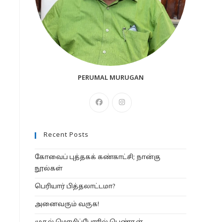
PERUMAL MURUGAN
Opens
Opens
in
in
a
a
Recent Posts
new
new
tab
tab
கோவைப் புத்தகக் கண்காட்சி; நான்கு
நூல்கள்
பெரியார் பித்தலாட்டமா?
அனைவரும் வருக!