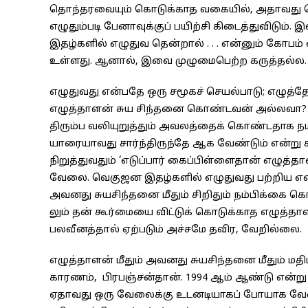
தொந்தரவையும் கொடுக்காத வகையில், அதாவது பொ
எழுதும்படி பேனாவுக்குப் பயிற்சி கிடைத்துவிடும
இதழ்களில் எழுதுவ தென்றால் . . . என்னும் கோபம்
உள்ளது. ஆனால், இவை முழுமைபெற்ற கருத்தல்ல.
எழுதுவது என்பதே ஒரு சமூகச் செயல்பாடு; எழுத்த
எழுத்தாளன் சுய சிந்தனை கொண்டவன் அல்லவா? எழ
திரும்ப வலியுறுத்தும் அவலத்தைக் கொண்டதாக நம
யாரையாவது சார்ந்திருந்தே ஆக வேண்டும் என்று க
நிறுத்துவதும் ‘எடுப்பார் கைப்பிள்ளைதான் எழுத்த
வேலை. வெகுஜன இதழ்களில் எழுதுவது பற்றிய என் 
அவனது சுயசிந்தனை மீதும் சிறிதும் நம்பிக்கை கொள
லும் தன் கூர்மையை விட்டுக் கொடுக்காத எழுத்த
பலவீனத்தால் ஏற்படும் அச்சமே தவிர, வேறில்லை.
எழுத்தாளன் மீதும் அவனது சுயசிந்தனை மீதும் மதிப
காரணம், பிரபஞ்சன்தான். 1994 ஆம் ஆண்டு என்று நி
ஏதாவது ஒரு வேலைக்கு உடனடியாகப் போயாக வேண்டிய