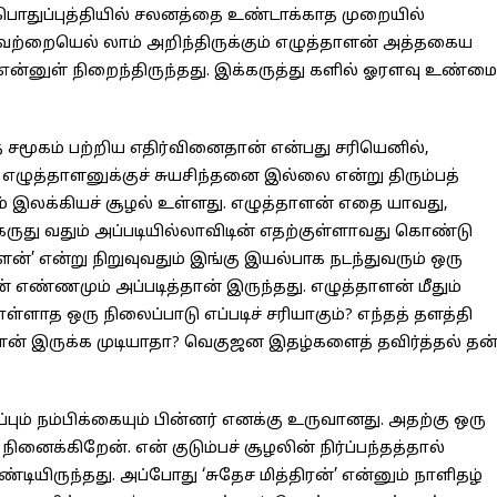
துப்புத்தியில் சலனத்தை உண்டாக்காத முறையில்
். இவற்றையெல் லாம் அறிந்திருக்கும் எழுத்தாளன் அத்தகைய
 என்னுள் நிறைந்திருந்தது. இக்கருத்து களில் ஓரளவு உண்மை
ே சமூகம் பற்றிய எதிர்வினைதான் என்பது சரியெனில்,
ுத்தாளனுக்குச் சுயசிந்தனை இல்லை என்று திரும்பத்
் இலக்கியச் சூழல் உள்ளது. எழுத்தாளன் எதை யாவது,
ருது வதும் அப்படியில்லாவிடின் எதற்குள்ளாவது கொண்டு
ாளன்’ என்று நிறுவுவதும் இங்கு இயல்பாக நடந்துவரும் ஒரு
எண்ணமும் அப்படித்தான் இருந்தது. எழுத்தாளன் மீதும்
்ளாத ஒரு நிலைப்பாடு எப்படிச் சரியாகும்? எந்தத் தளத்தி
ாளன் இருக்க முடியாதா? வெகுஜன இதழ்களைத் தவிர்த்தல் தன
்பும் நம்பிக்கையும் பின்னர் எனக்கு உருவானது. அதற்கு ஒரு
னைக்கிறேன். என் குடும்பச் சூழலின் நிர்ப்பந்தத்தால்
ிருந்தது. அப்போது ‘சுதேச மித்திரன்’ என்னும் நாளிதழ்