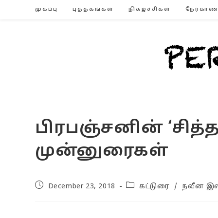
Skip
முகப்பு
புத்தகங்கள்
நிகழ்ச்சிகள்
நேர்காண
to
content
பிரபஞ்சனின் ‘சித்த
முன்னுரைகள்
Post
Post
December 23, 2018
கட்டுரை
/
நவீன இல
published:
category: