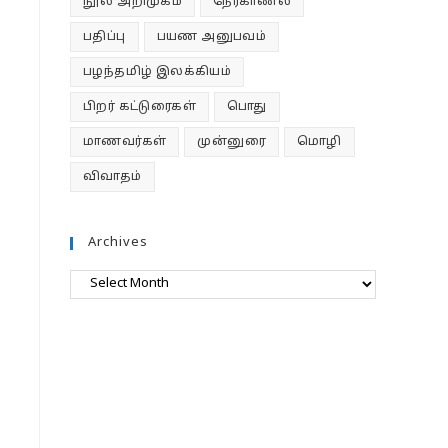
நூல் அறிமுகம்
நேர்காணல்
பதிப்பு
பயண அனுபவம்
பழந்தமிழ் இலக்கியம்
பிறர் கட்டுரைகள்
பொது
மாணவர்கள்
முன்னுரை
மொழி
விவாதம்
Archives
Archives