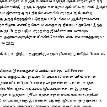
ிருக்கின்றன. மிக அதிகமாகவே நேர்ந்திருக்கின்றன. குறித்த
புக்கொண்டு, அந்த உத்தரவுகள் தரும் தகிப்பில் தயங்கி இருந்
ுவும் திரளாத ஒரு புதிர் வேளையில் எழுதுவது போன்ற
 அந்த நேரத்தில் படுத்தும் பாடு, மிகவும் ஆக்ரோஷமான
ுக்கிறாய் என்கிற கோபம் கதைக்கு. நியாயம் தானே? இந்த
ஒப்பேற்றப்படும். எழுத்தை ஜீவனோபாய மாகவும்
கை அதர்மங்களுக்குள் சிக்கிக்கொண்ட கையாலாகாத்தனமும்
ல நூறு.
ன்றன. இந்தச் சூழலுக்குள்ளும் நினைத்து மகிழ்ச்சியடைய,
கொண்டு கண்குத்திப் பாம்பாகச் சதா பரிசீலனை
தையை எழுதும்போது டிபன் ரெடியாக வில்லை. பசியில்தான்
்கள்’ என்றோ, ‘என்ன நடந்துச்சின்னா, நான் அந்தக்
 கொஞ்சம் அப்படியும் இப்படியுமாத்தான் இருக்கும்,
ந்த எழுத்தாளருமோ எந்தச் சலுகையை யும் காலத்திடம்
 பிண்டங்களுக்கு இரக்கம் காட்டுவது இல்லை. ஒரு முறை, ந.
ு, நானும் பிரகாஷும் செல்லப்பாவைக் குறித்து, அவர்