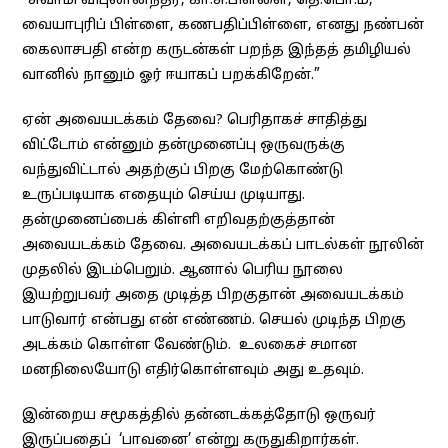
“சுவாமி விபுலானந்தர், கா.சு.பிள்ளை, தெ.பொ.மீ,
வையாபுரிப் பிள்ளை, கணபதிப்பிள்ளை, எனது நண்பன்
கைலாசபதி என்ற கருடன்கள் பறந்த இந்தத் தமிழியல்
வானில் நானும் ஓர் ஈயாகப் பறக்கிறேன்.”
ஏன் அவையடக்கம் தேவை? பெரிதாகச் சாதித்து
விட்டோம் என்னும் தன்முனைப்பு ஒருவருக்கு
வந்துவிட்டால் அதற்குப் பிறகு மேற்கொண்டு
உருப்படியாக எதையும் செய்ய முடியாது.
தன்முனைப்பைக் கிள்ளி எறிவதற்குத்தான்
அவையடக்கம் தேவை. அவையடக்கப் பாடல்கள் நூலின்
முதலில் இடம்பெறும். ஆனால் பெரிய நூலை
இயற்றுபவர் அதை முடித்த பிறகுதான் அவையடக்கம்
பாடுவார் என்பது என் எண்ணம். செயல் முடிந்த பிறகு
அடக்கம் கொள்ள வேண்டும். உலகைச் சமான
மனநிலையோடு எதிர்கொள்ளவும் அது உதவும்.
இன்றைய சமூகத்தில் தன்னடக்கத்தோடு ஒருவர்
இருப்பதைப் ‘பாவனை’ என்று கருதுகிறார்கள்.