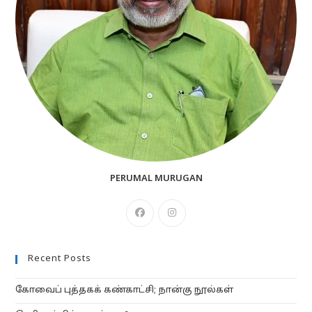
PERUMAL MURUGAN
Opens
Opens
in
in
a
a
Recent Posts
new
new
tab
tab
கோவைப் புத்தகக் கண்காட்சி; நான்கு நூல்கள்